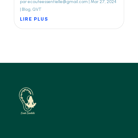
par
ecouteessentielle@gmail.com
|
Mar 27, 2024
|
Blog
,
QVT
LIRE PLUS